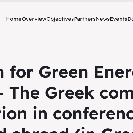
Home
Overview
Objectives
Partners
News
Events
D
n for Green Ener
– The Greek co
ation in conferen