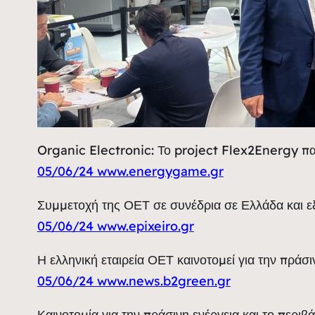
Organic Electronic: Το project Flex2Energy πα
05/06/24 www.energygame.gr
Συμμετοχή της ΟΕΤ σε συνέδρια σε Ελλάδα και εξω
05/06/24 www.epixeiro.gr
Η ελληνική εταιρεία ΟΕΤ καινοτομεί για την πράσι
05/06/24 www.news.b2green.gr
Καινοτομία για την πράσινη ενέργεια και το περιβ