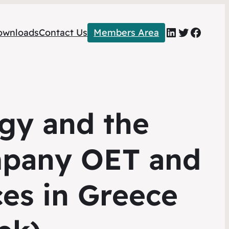
LinkedIn
Twitter
Faceb
ownloads
Contact Us
Members Area
gy and the
mpany OET and
ces in Greece