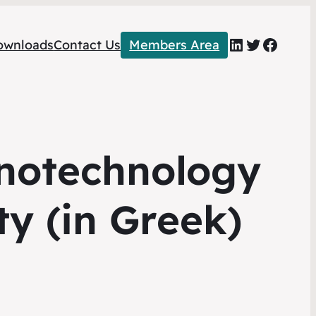
LinkedIn
Twitter
Faceb
ownloads
Contact Us
Members Area
anotechnology
ty (in Greek)