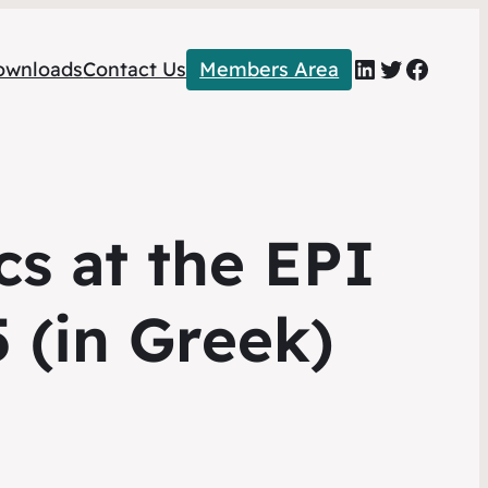
LinkedIn
Twitter
Faceb
ownloads
Contact Us
Members Area
cs at the EPI
 (in Greek)